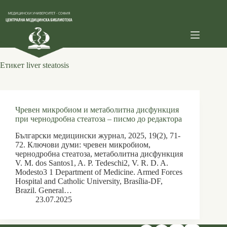
Skip
to
content
Етикет
liver steatosis
Чревен микробиом и метаболитна дисфункция
при чернодробна стеатоза – писмо до редактора
Български медицински журнал, 2025, 19(2), 71-
72. Ключови думи: чревен микробиом,
чернодробна стеатоза, метаболитна дисфункция
V. M. dos Santos1, A. P. Tedeschi2, V. R. D. A.
Modesto3 1 Department of Medicine. Armed Forces
Hospital and Catholic University, Brasília-DF,
Brazil. General…
23.07.2025