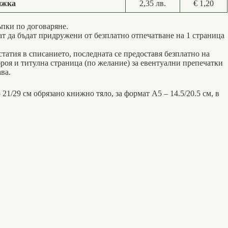
нижка
2,35 лв.
€ 1,20
ъпки по договаряне.
т да бъдат придружени от безплатно отпечатване на 1 страница
статия в списанието, последната се предоставя безплатно на
 броя и титулна страница (по желание) за евентуални препечатки
ва.
21/29 см обрязано книжно тяло, за формат А5 – 14.5/20.5 см, в