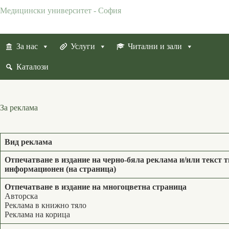
Skip
Медицински университет - София
to
content
За нас
Услуги
Читални и зали
Каталози
За реклама
Вид реклама
Отпечатване в издание на черно-бяла реклама и/или текст 
информационен (на страница)
Отпечатване в издание на многоцветна страница
Авторска
Реклама в книжно тяло
Реклама на корица