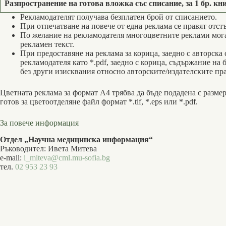
Разпространение на готова вложка със списание, за 1 бр. к
Рекламодателят получава безплатен брой от списанието.
При отпечатване на повече от една реклама се правят отст
По желание на рекламодателя многоцветните реклами мога
рекламен текст.
При предоставяне на реклама за корица, заедно с авторска 
рекламодателя като *.pdf, заедно с корица, съдържание на
без други изисквания относно авторските/издателските пра
Цветната реклама за формат А4 трябва да бъде подадена с размер 
готов за цветоотделяне файл формат *.tif, *.eps или *.pdf.
За повече информация
Отдел „Научна медицинска информация“
Ръководител: Ивета Митева
e-mail:
i_miteva@cml.mu-sofia.bg
тел.
02 953 23 93