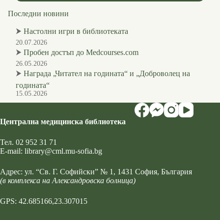
Последни новини
⮞
Настолни игри в библиотеката
20.07.2026
⮞
Пробен достъп до Medcourses.com
26.05.2026
⮞
Награда „Читател на годината“ и „Доброволец на
годината“
15.05.2026
Централна медицинска библиотека
Тел.
02 952 31 71
Е-mail:
library@cml.mu-sofia.bg
Адрес:
ул. “Св. Г. Софийски” № 1
, 1431 София, България
(в комплекса на Александровска болница)
GPS: 42.685166,23.307015