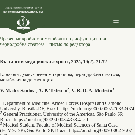
Skip
to
content
Чревен микробиом и метаболитна дисфункция при
чернодробна стеатоза – писмо до редактора
Български медицински журнал, 2025, 19(2), 71-72
.
Ключови думи: чревен микробиом, чернодробна стеатоза,
метаболитна дисфункция
1
2
3
V. M. dos Santos
,
A. P. Tedeschi
,
V. R. D. A. Modesto
1
Department of Medicine. Armed Forces Hospital and Catholic
University, Brasília-DF, Brazil. https://orcid.org/0000-0002-7033-6074
2
General Practitioner. University of the Americas, São Paulo-SP,
Brazil. https://orcid.org/0009-0008-4378-4120.
3
Medical Student, Faculty of Medical Sciences of Santa Casa
(FCMSCSP), São Paulo-SP, Brazil. https://orcid.org/0009-0002-9567-