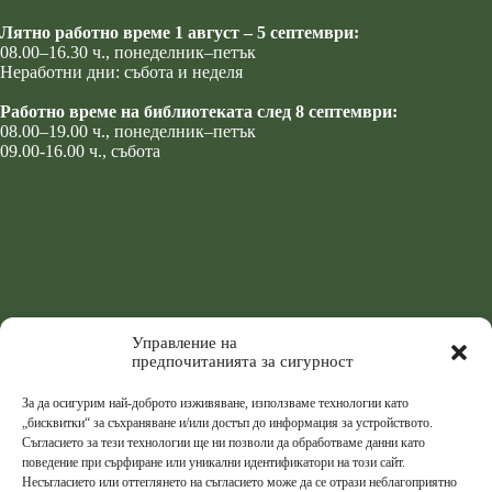
Лятно работно време 1 август – 5 септември:
08.00–16.30 ч., понеделник–петък
Неработни дни: събота и неделя
Работно време на библиотеката след 8 септември:
08.00–19.00 ч., понеделник–петък
09.00-16.00 ч., събота
Управление на
предпочитанията за сигурност
За да осигурим най-доброто изживяване, използваме технологии като
„бисквитки“ за съхраняване и/или достъп до информация за устройството.
Съгласието за тези технологии ще ни позволи да обработваме данни като
поведение при сърфиране или уникални идентификатори на този сайт.
Несъгласието или оттеглянето на съгласието може да се отрази неблагоприятно