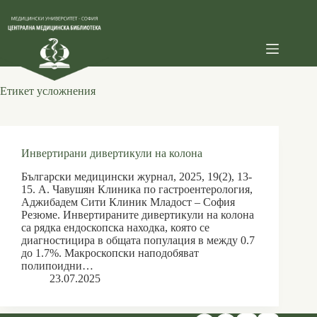
Skip
to
content
Етикет
усложнения
Инвертирани дивертикули на колона
Български медицински журнал, 2025, 19(2), 13-
15. А. Чавушян Клиника по гастроентерология,
Аджибадем Сити Клиник Младост ‒ София
Резюме. Инвертираните дивертикули на колона
са рядка ендоскопска находка, която се
диагностицира в общата популация в между 0.7
до 1.7%. Макроскопски наподобяват
полипоидни…
23.07.2025