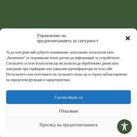
Управление на
предпочитанията за сигурност
За да осигурим най-доброто изживяване, използваме технологии като
„бисквитки“ за съхраняване и/или достъп до информация за устройството.
Съгласието за тези технологии ще ни позволи да обработваме данни като
поведение при сърфиране или уникални идентификатори на този сайт.
Несъгласието или оттеглянето на съгласието може да се отрази неблагоприятно
на определени функции и характеристики.
Съгласявам се
Отказвам
Преглед на предпочитанията
© 2026
Централна Медицинска Библиотека
,
Медицински Университет - София
.
High-performance
website
by
Systematic Brains
.