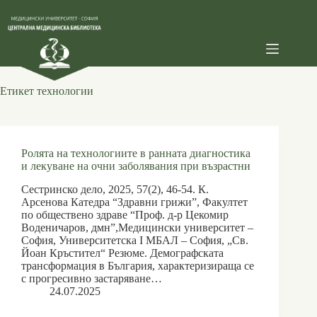
Skip
to
content
Етикет
технологии
Ролята на технологиите в ранната диагностика
и лекуване на очни заболявания при възрастни
Сестринско дело, 2025, 57(2), 46-54. К.
Арсенова Катедра “Здравни грижи”, Факултет
по обществено здраве “Проф. д-р Цекомир
Воденичаров, дмн”,Медицински университет –
София, Университетска I МБАЛ – София, „Св.
Йоан Кръстител“ Резюме. Демографската
трансформация в България, характеризираща се
с прогресивно застаряване…
24.07.2025