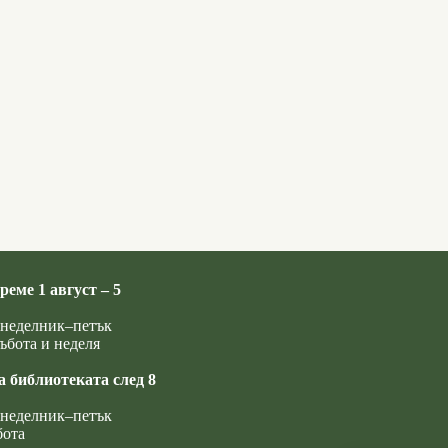
реме 1 август – 5
понеделник–петък
ъбота и неделя
а библиотеката след 8
понеделник–петък
бота