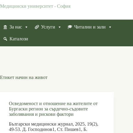
Skip
Медицински университет - София
to
content
За нас
Услуги
Читални и зали
Каталози
Етикет
начин на живот
Осведоменост и отношение на жителите от
Бургаски регион за сърдечно-съдовите
заболявания и рискови фактори
Български медицински журнал, 2025, 19(2),
49-53. Д. Господинов1, Ст. Пишев1, Б.