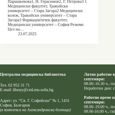
Парашкевова1, Н. Герасимов2, Г. Петрова3 1
Медицински факултет, Тракийски
университет ‒ Стара Загора2 Медицински
колеж, Тракийски университет ‒ Стара
Загора3 Фармацевтичен факултет,
Медицински университет ‒ София Резюме.
Цел на…
23.07.2025
Централна медицинска библиотека
Лятно работно в
септември:
08.00–16.30 ч., 
Тел.
02 952 31 71
Неработни дни: с
Е-mail:
library@cml.mu-sofia.bg
Работно време н
Адрес:
ул. “Св. Г. Софийски” № 1
, 1431
септември:
София, България
08.00–19.00 ч., 
(в комплекса на Александровска болница)
09.00-16.00 ч., съ