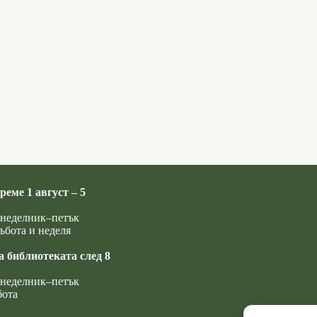
реме 1 август – 5
понеделник–петък
ъбота и неделя
а библиотеката след 8
понеделник–петък
бота