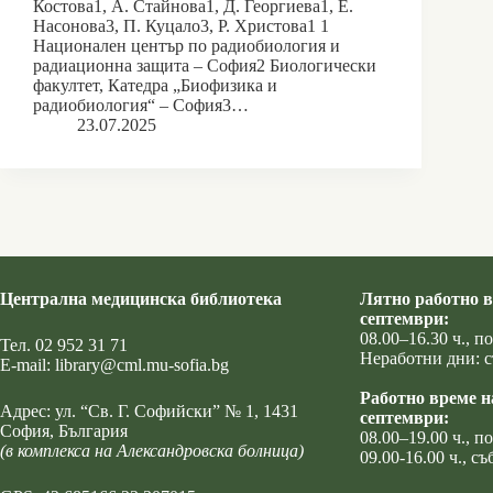
Костова1, А. Стайнова1, Д. Георгиева1, Е.
Насонова3, П. Куцало3, Р. Христова1 1
Национален център по радиобиология и
радиационна защита – София2 Биологически
факултет, Катедра „Биофизика и
радиобиология“ – София3…
23.07.2025
Централна медицинска библиотека
Лятно работно в
септември:
08.00–16.30 ч., 
Тел.
02 952 31 71
Неработни дни: с
Е-mail:
library@cml.mu-sofia.bg
Работно време н
Адрес:
ул. “Св. Г. Софийски” № 1
, 1431
септември:
София, България
08.00–19.00 ч., 
(в комплекса на Александровска болница)
09.00-16.00 ч., съ