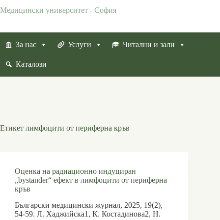
Skip
Медицински университет - София
to
content
За нас
Услуги
Читални и зали
Каталози
Етикет
лимфоцити от периферна кръв
Оценка на радиационно индуциран
„bystander“ ефект в лимфоцити от периферна
кръв
Български медицински журнал, 2025, 19(2),
54-59. Л. Хаджийска1, К. Костадинова2, Н.