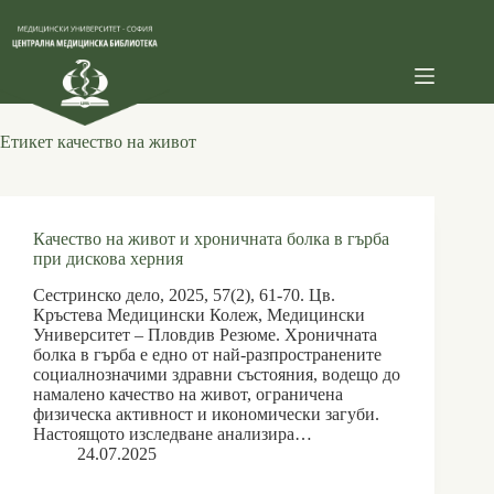
Skip
to
content
Етикет
качество на живот
Качество на живот и хроничната болка в гърба
при дискова херния
Сестринско дело, 2025, 57(2), 61-70. Цв.
Кръстева Медицински Колеж, Медицински
Университет – Пловдив Резюме. Хроничната
болка в гърба е едно от най-разпространените
социалнозначими здравни състояния, водещо до
намалено качество на живот, ограничена
физическа активност и икономически загуби.
Настоящото изследване анализира…
24.07.2025