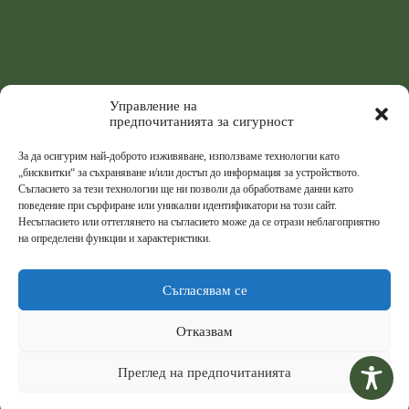
Управление на
предпочитанията за сигурност
За да осигурим най-доброто изживяване, използваме технологии като
„бисквитки“ за съхраняване и/или достъп до информация за устройството.
Съгласието за тези технологии ще ни позволи да обработваме данни като
поведение при сърфиране или уникални идентификатори на този сайт.
Несъгласието или оттеглянето на съгласието може да се отрази неблагоприятно
на определени функции и характеристики.
Съгласявам се
Отказвам
Преглед на предпочитанията
© 2026
Централна Медицинска Библиотека
,
Медицински Университет - София
.
High-performance
website
by
Systematic Brains
.