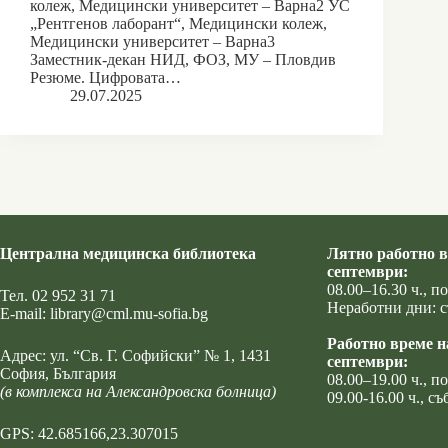
колеж, Медицински университет – Варна2 УС
„Рентгенов лаборант“, Медицински колеж,
Медицински университет – Варна3
Заместник-декан НИД, ФОЗ, МУ – Пловдив
Резюме. Цифровата…
29.07.2025
Централна медицинска библиотека
Лятно работно в
септември:
08.00–16.30 ч., 
Тел.
02 952 31 71
Неработни дни: с
Е-mail:
library@cml.mu-sofia.bg
Работно време н
Адрес:
ул. “Св. Г. Софийски” № 1
, 1431
септември:
София, България
08.00–19.00 ч., 
(в комплекса на Александровска болница)
09.00-16.00 ч., съ
GPS: 42.685166,23.307015