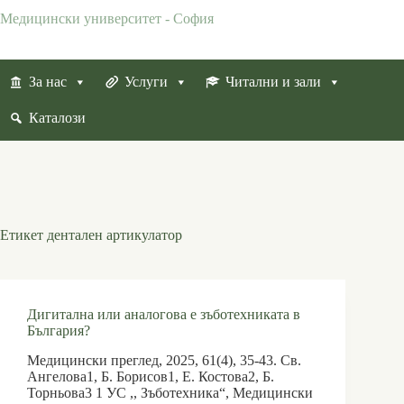
Skip
Медицински университет - София
to
content
За нас
Услуги
Читални и зали
Каталози
Етикет
дентален артикулатор
Дигитална или аналогова е зъботехниката в
България?
Медицински преглед, 2025, 61(4), 35-43. Св.
Ангелова1, Б. Борисов1, Е. Костова2, Б.
Торньова3 1 УС ,, Зъботехника“, Медицински