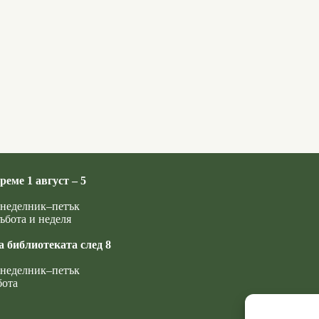
реме 1 август – 5
понеделник–петък
ъбота и неделя
а библиотеката след 8
понеделник–петък
бота