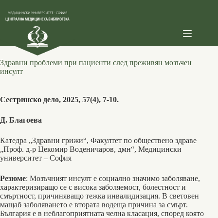
Skip
to
content
Здравни проблеми при пациенти след преживян мозъчен
инсулт
Сестринско дело, 2025, 57(4), 7-10.
Д. Благоева
Катедра „Здравни грижи“, Факултет по обществено здраве
„Проф. д-р Цекомир Воденичаров, дмн“, Медицински
университет – София
Резюме
: Мозъчният инсулт е социално значимо заболяване,
характеризиращо се с висока заболяе­мост, болестност и
смъртност, причиняващо тежка инвалидизация. В световен
мащаб заболява­нето е втората водеща причина за смърт.
България е в неблагоприятната челна класация, според която