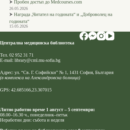
⮞
Пробен достъп до Medcourses.com
26.05.2026
⮞
Награда „Читател на годината“ и „Доброволец на
годината“
15.05.2026
Централна медицинска библиотека
Тел.
02 952 31 71
Е-mail:
library@cml.mu-sofia.bg
Адрес:
ул. “Св. Г. Софийски” № 1
, 1431 София, България
(в комплекса на Александровска болница)
GPS: 42.685166,23.307015
Лятно работно време 1 август – 5 септември:
08.00–16.30 ч., понеделник–петък
Неработни дни: събота и неделя