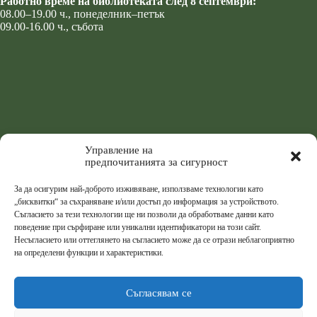
Работно време на библиотеката след 8 септември:
08.00–19.00 ч., понеделник–петък
09.00-16.00 ч., събота
Управление на
предпочитанията за сигурност
За да осигурим най-доброто изживяване, използваме технологии като
„бисквитки“ за съхраняване и/или достъп до информация за устройството.
Съгласието за тези технологии ще ни позволи да обработваме данни като
поведение при сърфиране или уникални идентификатори на този сайт.
Несъгласието или оттеглянето на съгласието може да се отрази неблагоприятно
на определени функции и характеристики.
Съгласявам се