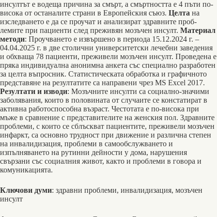
инсултът е водеща причина за смърт, а смъртността е 4 пъти по-
висока от останалите страни в Европейския съюз.
Целта
на
изследването е да се проучат и анализират здравните проб-
лемите при пациенти след преживян мозъчен инсулт.
Материал
методи
: Проучването е извър­шено в периода 15.12.2024 г. –
04.04.2025 г. в две столични университетски лечебни заведения
и обхваща 78 пациенти, преживели мозъчен инсулт. Проведена е
пряка индивидуална анонимна анкета със специално разработен
за целта въпросник. Статистическата обработка и графичното
пред­ставяне на резултатите са направени чрез МS Excel 2017.
Резултати и изводи
: Мозъчните инсул­ти са социално-значими
заболявания, които в половината от случаите се констатират в
активна работоспособна възраст. Честотата е по-висока при
мъже в сравнение с представителите на жен­ския пол. Здравните
проблеми, с които се сблъскват пациентите, преживели мозъчен
инфаркт, са основно трудност при движение и различна степен
на инвалидизация, проблеми в самообслужването и
изпълняването на рутинни дейности у дома, нарушения
свързани със социалния живот, както и проблеми в говора и
комуникацията.
Ключови думи
: здравни проблеми, инвалидизация, мозъчен
инсулт