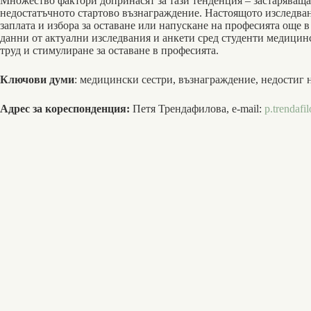
Множество фактори допри­насят за тази тенденция – застаряваща
недостатъчното стартово възнаграждение. Настоящото изследва
заплата и избора за оставане или напускане на професията още в
данни от актуални изследвания и анкети сред студенти медицинс
труд и стимулиране за оставане в професията.
Ключови думи
: медицински сестри, възнаграждение, недостиг 
Адрес за кореспонденция:
Петя Трендафилова, e-mail:
p.trendafi