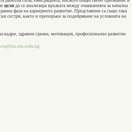
та работна сила, емиграцията, ниското обществено признание и
не
цели
да се анализира връзката между очакванията за начална
 ранна фаза на кариерното развитие. Представени са също така
ки сестри, както и препоръки за подо­бряване на условията на
на кадри, здравни грижи, мотива­ция, професионално развитие
lova@foz.mu-sofia.bg