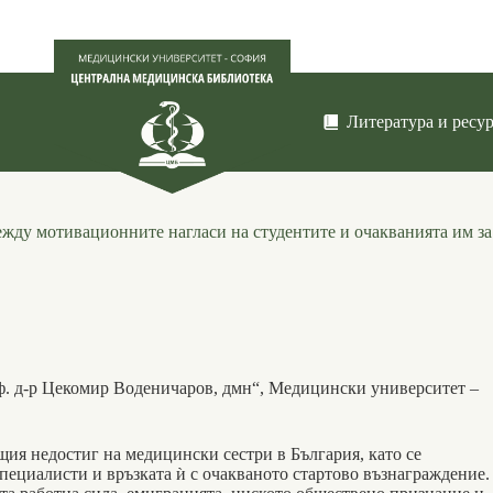
Литература и ресу
жду мотивационните нагласи на студентите и очакванията им за
ф. д-р Цекомир Воденичаров, дмн“, Медицински университет –
щия недостиг на медицин­ски сестри в България, като се
пециалисти и връзката ѝ с очакваното стартово възнаграждение.