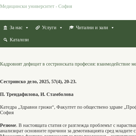
Skip
Медицински университет - София
to
content
За нас
Услуги
Читални и зали
Каталози
Кадровият дефицит в сестринската професия: взаимодействие ме
Сестринско дело, 2025, 57(4), 20-23.
П. Трендафилова, И. Стамболова
Катедра „Здравни грижи“, Факултет по обществено здраве „Про
София
Резюме
. В настоящата статия се разглежда проблемът с нараства
анализират основните причини за демотивацията сред младите с