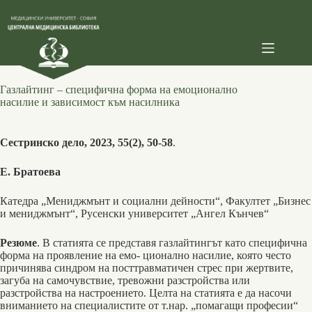
Skip
to
content
Газлайтинг – специфична форма на емоционално
насилие и зависимост към насилника
Сестринско дело, 2023, 55(2), 50-58
.
Е. Братоева
Катедра „Мениджмънт и социални дейности“, Факултет „Бизнес
и мениджмънт“, Русенски университет „Ангел Кънчев“
Резюме
. В статията се представя газлайтингът като специфична
форма на проявление на емо- ционално насилие, която често
причинява синдром на посттравматичен стрес при жертвите,
загуба на самочувствие, тревожни разстройства или
разстройства на настроението. Целта на статията е да насочи
вниманието на специалистите от т.нар. „помагащи професии“