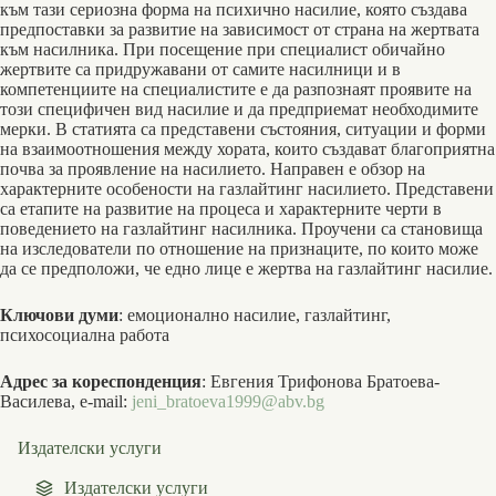
към тази сериозна форма на психично насилие, която създава
предпоставки за развитие на зависимост от страна на жертвата
към насилника. При посещение при специалист обичайно
жертвите са придружавани от самите насилници и в
компетенциите на специалистите е да разпознаят проявите на
този специфичен вид насилие и да предприемат необходимите
мерки. В статията са представени състояния, ситуации и форми
на взаимоотношения между хората, които създават благоприятна
почва за проявление на насилието. Направен е обзор на
характерните особености на газлайтинг насилието. Представени
са етапите на развитие на процеса и характерните черти в
поведението на газлайтинг насилника. Проучени са становища
на изследователи по отношение на признаците, по които може
да се предположи, че едно лице е жертва на газлайтинг насилие.
Ключови думи
: емоционално насилие, газлайтинг,
психосоциална работа
Адрес за кореспонденция
: Евгения Трифонова Братоева-
Василева, e-mail:
jeni_bratoeva1999@abv.bg
Издателски услуги
Издателски услуги