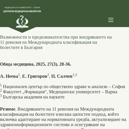
Skip
to
content
Възможности и предизвикателства при внедряването на
11 ревизия на Международната класификация на
болестите в България
Обща медицина, 2025, 27(3), 28-36.
1
2
1,3
А. Неева
,
Е. Григоров
,
П. Салчев
1
Национален център по обществено здраве и анализи ‒ София
2
Факултет „Фармация“, Медицински университет ‒ Варна
3
Българска академия на науките
Резюме
. Внедряването на 11 ревизия на Международната
класификация на болестите изисква цялостен подход, който
включва адаптиране на нормативната уредба, актуализиране на
здравноинформационните системи и осигуряване на