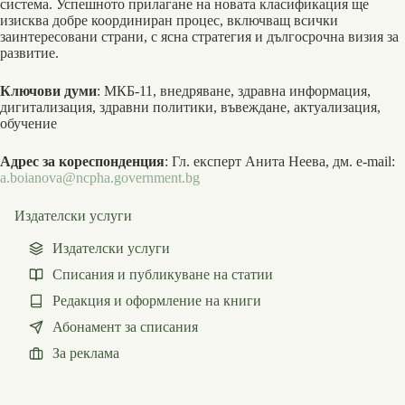
система. Успешното прилагане на новата класификация ще
изисква добре координиран процес, включващ всички
заинтересовани страни, с ясна стратегия и дългосрочна визия за
развитие.
Ключови думи
: МКБ-11, внедряване, здравна информация,
дигитализация, здравни политики, въвеждане, актуализация,
обучение
Адрес за кореспонденция
: Гл. експерт Анита Неева, дм. e-mail:
a.boianova@ncpha.government.bg
Издателски услуги
Издателски услуги
Списания и публикуване на статии
Редакция и оформление на книги
Абонамент за списания
За реклама