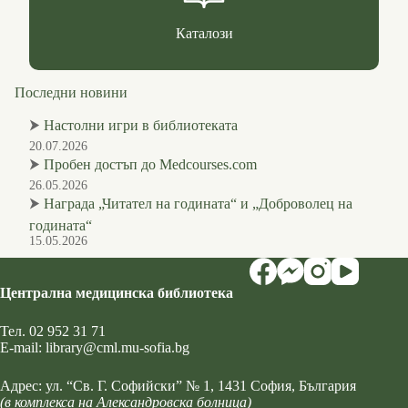
Каталози
Последни новини
⮞
Настолни игри в библиотеката
20.07.2026
⮞
Пробен достъп до Medcourses.com
26.05.2026
⮞
Награда „Читател на годината“ и „Доброволец на
годината“
15.05.2026
Централна медицинска библиотека
Тел.
02 952 31 71
Е-mail:
library@cml.mu-sofia.bg
Адрес:
ул. “Св. Г. Софийски” № 1
, 1431 София, България
(в комплекса на Александровска болница)