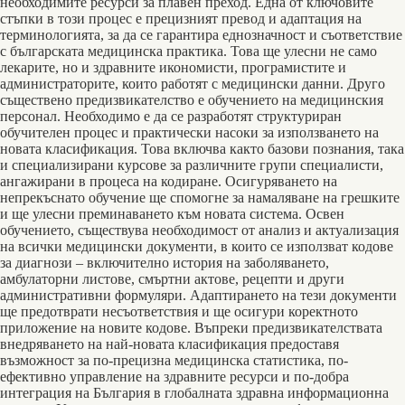
необходимите ресурси за плавен преход. Една от ключовите
стъпки в този процес е прецизният превод и адаптация на
терминологията, за да се гарантира еднозначност и съответствие
с българската медицинска практика. Това ще улесни не само
лекарите, но и здравните икономисти, програмистите и
администраторите, които работят с медицински данни. Друго
съществено предизвикателство е обучението на медицинския
персонал. Необходимо е да се разработят структуриран
обучителен процес и практически насоки за използването на
новата класификация. Това включва както базови познания, така
и специализирани курсове за различните групи специалисти,
ангажирани в процеса на кодиране. Осигуряването на
непрекъснато обучение ще спомогне за намаляване на грешките
и ще улесни преминаването към новата система. Освен
обучението, съществува необходимост от анализ и актуализация
на всички медицински документи, в които се използват кодове
за диагнози – включително история на заболяването,
амбулаторни листове, смъртни актове, рецепти и други
административни формуляри. Адаптирането на тези документи
ще предотврати несъответствия и ще осигури коректното
приложение на новите кодове. Въпреки предизвикателствата
внедряването на най-новата класификация предоставя
възможност за по-прецизна медицинска статистика, по-
ефективно управление на здравните ресурси и по-добра
интеграция на България в глобалната здравна информационна