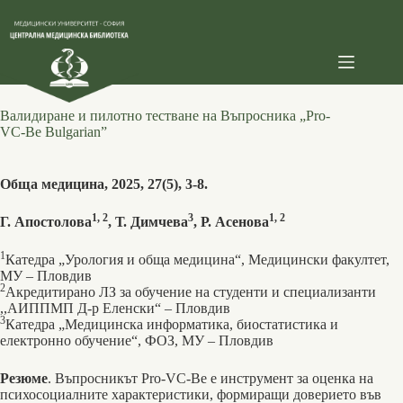
Skip
to
content
Валидиране и пилотно тестване на Въпросника „Pro-
VC-Be Bulgarian”
Обща медицина, 2025, 27(5), 3-8.
1, 2
3
1, 2
Г. Апостолова
, Т. Димчева
, Р. Асенова
1
Катедра „Урология и обща медицина“, Медицински факултет,
МУ – Пловдив
2
Акредитирано ЛЗ за обучение на студенти и специализанти
,,АИППМП Д-р Еленски“ ‒ Пловдив
3
Катедра „Медицинска информатика, биостатистика и
електронно обучение“, ФОЗ, МУ – Пловдив
Резюме
. Въпросникът Pro-VC-Be е инструмент за оценка на
психосоциалните характеристики, формиращи доверието във