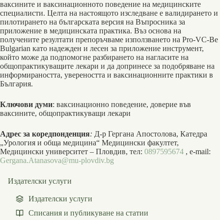
ваксините и ваксинационното поведение на медицинските
специалисти. Целта на настоящо­то изследване е валидирането и
пилотирането на българската версия на Въпросника за
приложение в меди­цинската практика. Въз основа на
получените резултати препоръчваме използването на Pro-VC-Be
Bulgarian като надежден и лесен за приложение инструмент,
който може да подпомогне разбирането на нагласите на
общопрактикуващите лекари и да допринесе за подобряване на
информираността, увереността и ваксина­ционните практики в
България.
Ключови думи
: ваксинационно поведение, доверие във
ваксините, общопрактикуващи лекари
Адрес за коредпонденция
:
Д-р Гергана Апостолова, Катедра
„Урология и обща медицина“ Медицински факултет,
Медицински университет – Пловдив, тел:
0897595674
, e-mail:
Gergana.Atanasova@mu-plovdiv.bg
Издателски услуги
Издателски услуги
Списания и публикуване на статии