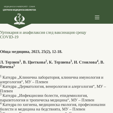
Skip
to
content
Уртикария и анафилаксия след ваксинация срещу
COVID-19
Обща медицина, 2023, 25(2), 12-18.
1
2
3
4
Л. Терзиев
, В. Цветкова
, К. Терзиева
, И. Стоилова
, В.
5
Вичева
1
Катедра „Клинична лаборатория, клинична имунология и
алергология“, МУ ‒ Плевен
2
Катедра „Дерматология, венерология и алергология“, МУ ‒
Плевен
3
Катедра „Инфекциозни болести, епидемиология,
паразитология и тропическа медицина“, МУ ‒ Плевен
4
Катедра по хигиена, медицинска екология, професионални
болести и медицина на бедствията, МУ – Плевен
5