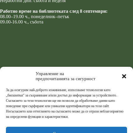
Неработни дни: събота и неделя
Работно време на библиотеката след 8 септември:
08.00–19.00 ч., понеделник–петък
09.00-16.00 ч., събота
Управление на
предпочитанията за сигурност
За да осигурим най-доброто изживяване, използваме технологии като
„бисквитки“ за съхраняване и/или достъп до информация за устройството.
Съгласието за тези технологии ще ни позволи да обработваме данни като
поведение при сърфиране или уникални идентификатори на този сайт.
Несъгласието или оттеглянето на съгласието може да се отрази неблагоприятно
на определени функции и характеристики.