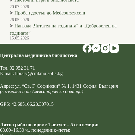
20.07.2026
⮞
Пробен достъп до Medcourses.com
26.05.2026
⮞
Награда „Читател на годината“ и „Доброволец на
годината“
15.05.2026
Централна медицинска библиотека
Тел.
02 952 31 71
Е-mail:
library@cml.mu-sofia.bg
Адрес:
ул. “Св. Г. Софийски” № 1
, 1431 София, България
(в комплекса на Александровска болница)
GPS: 42.685166,23.307015
Лятно работно време 1 август – 5 септември:
08.00–16.30 ч., понеделник–петък