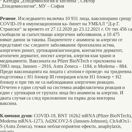
Катедра „Епидемиология и хигиена“, Сектор
„Епидемиология“, МУ ‒ София
Резюме
. Изследването включва 10 931 лица, ваксинирани срещу
COVID-19 в имунизационния ка- бинет на УМБАЛ “Д-р Г.
Странски“ за времето от 27.12.2020 до 23.12.2021 г. От тях 456 са
съобщили за съпътстващи алергични заболявания, а 10 475
нямат данни за такива. Пациентите с анамнеза за алергии се
представят със следните заболявания: бронхиална астма,
алергичен ринит, уртикария/ангиоедем, контактен дерматит,
атопичен дерматит, инсект алергия, алергия към храни и
медикаменти. Ваксината на Pfizer BioNTech е приложена на
5983 лица, Janssen – 2916, Astra Zeneca ‒ 1184, и Moderna ‒ 884.
Преди ваксинацията на лицата с атопия е проведе- на тридневна
подготовка с Н1 блокер III генерация и/или Н1 блокер + Н2
блокер и при тях не са наблюдавани алергични реакции.
Отчетен е един случай на системна анафилактична реакция и
един с уртикария от групата лица без анамнеза за алергии. И
двата случая са след приложение на първа доза векторна
ваксина.
Ключови думи
: COVID-19, BNT 162b2 mRNA (Pfizer BioNTech),
Moderna mRNA-1273, Ad26COV2-S (Janssen-Johnson), ChAdOx1-
S (Astra Zeneca), тежки неблагоприятни ефекти, анаphylaxis,
uricaria