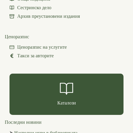
Сестринско дело
Архив преустановени издания
Ценоразпис
Ценоразпис на услугите
Такси за авторите
Каталози
Последни новини
⮞
Настолни игри в библиотеката