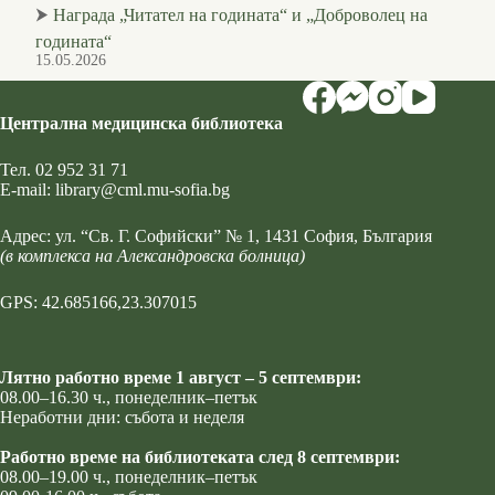
⮞
Награда „Читател на годината“ и „Доброволец на
годината“
15.05.2026
Централна медицинска библиотека
Тел.
02 952 31 71
Е-mail:
library@cml.mu-sofia.bg
Адрес:
ул. “Св. Г. Софийски” № 1
, 1431 София, България
(в комплекса на Александровска болница)
GPS: 42.685166,23.307015
Лятно работно време 1 август – 5 септември:
08.00–16.30 ч., понеделник–петък
Неработни дни: събота и неделя
Работно време на библиотеката след 8 септември:
08.00–19.00 ч., понеделник–петък