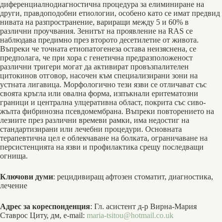
диференциалнодиагностична процедура за елиминиране на
други, правдоподобни етиологии, особено като се имат предвид
нивата на разпространение, вариращи между 5 и 60% в
различни проучвания. Зенитът на проявление на RAS се
наблюдава предимно през второто десетилетие от живота.
Въпреки че точната етиопатогенеза остава неизяснена, се
предполага, че при хора с генетична предразположеност
различни тригери могат да активират провъзпалителен
цитокинов отговор, насочен към специализирани зони на
устната лигавица. Морфологично тези язви се отличават със
своята кръгла или овална форма, изпъкнали еритематозни
граници и централна улцеративна област, покрита със сиво-
жълта фибринозна псевдомембрана. Въпреки повторението на
лезиите през различни времеви рамки, има недостиг на
стандартизирани или лечебни процедури. Основната
терапевтична цел е облекчаване на болката, ограничаване на
персистенцията на язви и профилактика срещу последващи
огнища.
Ключови думи
: рецидивиращ афтозен стоматит, диагностика,
лечение
Адрес за кореспонденция
: Гл. асистент д-р Вирна-Мария
Ставрос Циту, дм, e-mail:
maria-tsitou@hotmail.co.uk