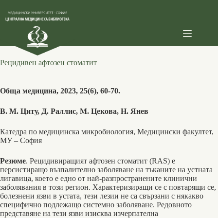
Skip
to
content
Рецидивен афтозен стоматит
Обща медицина, 2023, 25(6), 60-70.
В. М. Циту, Д. Раллис, М. Цекова, Н. Янев
Катедра по медицинска микробиология, Медицински факултет,
МУ – София
Резюме
. Рецидивиращият афтозен стоматит (RAS) е
персистиращо възпалително заболяване на тъканите на устната
лигавица, което е едно от най-разпространените клинични
заболявания в този регион. Характеризиращи се с повтарящи се,
болезнени язви в устата, тези лезии не са свързани с някакво
специфично подлежащо системно заболяване. Редовното
представяне на тези язви изисква изчерпателна