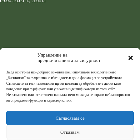
09.00-16.00 ч., събота
Управление на
предпочитанията за сигурност
За да осигурим най-доброто изживяване, използваме технологии като
„бисквитки“ за съхраняване и/или достъп до информация за устройството.
Съгласието за тези технологии ще ни позволи да обработваме данни като
поведение при сърфиране или уникални идентификатори на този сайт.
Несъгласието или оттеглянето на съгласието може да се отрази неблагоприятно
на определени функции и характеристики.
Съгласявам се
Отказвам