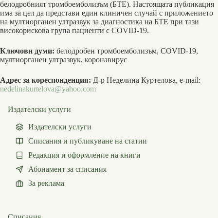
белодробният тромбоемболизъм (БТЕ). Настоящата публикация
има за цел да представи един клиничен случай с приложението
на мултиорганен ултразвук за диагностика на БТЕ при тази
високорискова група пациенти с COVID-19.
Ключови думи:
белодробен тромбоемболизъм, COVID-19,
мултиорганен ултразвук, коронавирус
Адрес за кореспонденция:
Д-р Неделина Куртелова, e-mail:
nedelinakurtelova@yahoo.com
Издателски услуги
Издателски услуги
Списания и публикуване на статии
Редакция и оформление на книги
Абонамент за списания
За реклама
Списания