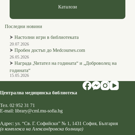
Каталози
Последни новини
⮞
Настолни игри в библиотеката
20.07.2026
⮞
Пробен достъп до Medcourses.com
26.05.2026
⮞
Награда „Читател на годината“ и „Доброволец на
годината“
15.05.2026
Централна медицинска библиотека
Тел.
02 952 31 71
Е-mail:
library@cml.mu-sofia.bg
Адрес:
ул. “Св. Г. Софийски” № 1
, 1431 София, България
(в комплекса на Александровска болница)