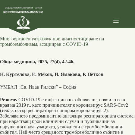
Skip
to
content
Многоорганен ултразвук при диагностициране на
тромбоемболизъм, асоцииран с COVID-19
Обща медицина, 2025, 27(4), 42-46.
Н. Куртелова, Е. Меков, Й. Ямакова, Р. Петков
УМБАЛ „Св. Иван Рилски” – София
Резюме.
COVID-19 e инфекциозно заболяване, появило се в
края на 2019 г., като причинителят е коронавирус SARS-Cov2
(тежък остър респираторен синдром коронавирус 2).
Заболяването предоминантно ангажира респираторната система,
при нарастващ брой клинични случаи и публикации за
нарушения в коагулацията, усложнени с тромбоемболични
събития. Най-често срещаното тромбоемболичнo събитие е