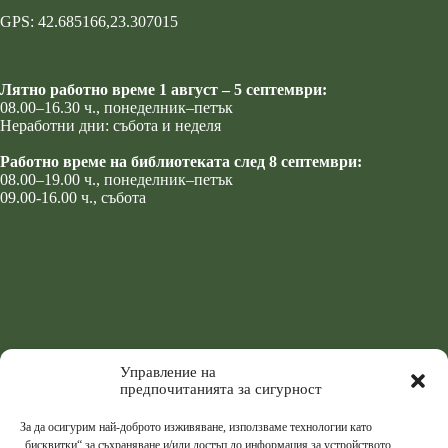
GPS: 42.685166,23.307015
Лятно работно време 1 август – 5 септември:
08.00–16.30 ч., понеделник–петък
Неработни дни: събота и неделя
Работно време на библиотеката след 8 септември:
08.00–19.00 ч., понеделник–петък
09.00-16.00 ч., събота
Управление на
предпочитанията за сигурност
За да осигурим най-доброто изживяване, използваме технологии като
„бисквитки“ за съхраняване и/или достъп до информация за устройството.