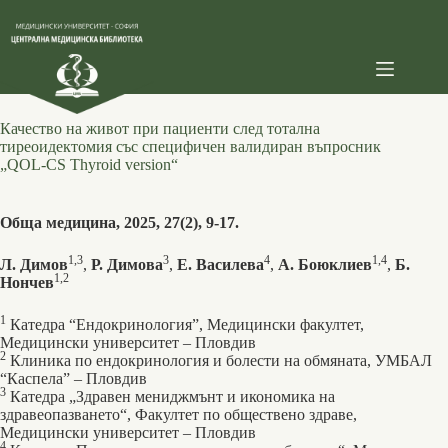
Skip
to
content
Качество на живот при пациенти след тотална
тиреоидектомия със специфичен валидиран въпросник
„QOL-CS Thyroid version“
Обща медицина, 2025, 27(2), 9-17.
1,3
3
4
1,4
Л. Димов
,
Р. Димова
,
Е. Василева
,
А. Боюклиев
,
Б.
1,2
Нончев
1
Катедра “Ендокринология”, Медицински факултет,
Медицински университет – Пловдив
2
Клиника по ендокринология и болести на обмяната, УМБАЛ
“Каспела” ‒ Пловдив
3
Катедра „Здравен мениджмънт и икономика на
здравеопазването“, Факултет по обществено здраве,
Медицински университет – Пловдив
4