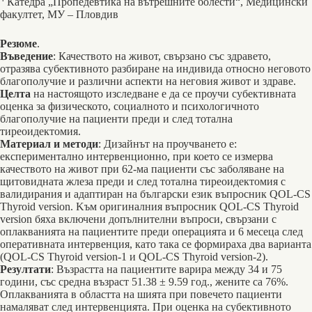
Катедра „Пропедевтика на вътрешните болести“, Медицински
факултет, МУ – Пловдив
Резюме
.
Въведение
: Качеството на живот, свързано със здравето,
отразява субективното разбиране на индивида относно неговото
благополучие и различни аспекти на неговия живот и здраве.
Целта
на настоящото изследване е да се проучи субективната
оценка за физическото, социалното и психологичното
благополучие на пациенти преди и след тотална
тиреоидектомия.
Материал и методи
: Дизайнът на проучването е:
експериментално интервенционно, при което се измерва
качеството на живот при 62-ма пациенти със заболяване на
щитовидната жлеза преди и след тотална тиреоидектомия с
валидирания и адаптиран на български език въпросник QOL-CS
Thyroid version. Kъм оригиналния въпросник QOL-CS Thyroid
version бяха включени допълнителни въпроси, свързани с
оплакванията на пациентите преди операцията и 6 месеца след
оперативната интервенция, като така се формираха два варианта
(QOL-CS Thyroid version-1 и QOL-CS Thyroid version-2).
Резултати
: Възрастта на пациентите варира между 34 и 75
години, със средна възраст 51.38 ± 9.59 год., жените са 76%.
Оплакванията в областта на шията при повечето пациенти
намаляват след интервенцията. При оценка на субективното