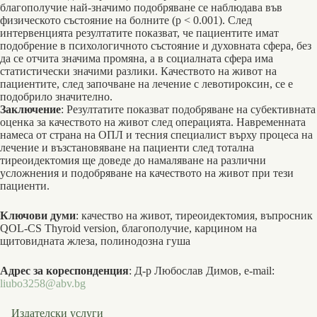
благополучие най-значимо подобряване се наблюдава във
физическото състояние на болните (p < 0.001). След
интервенцията резултатите показват, че пациентите имат
подобрение в психологичното състояние и духовната сфера, без
да се отчита значима промяна, а в социалната сфера има
статистически значими разлики. Качеството на живот на
пациентите, след започване на лечение с левотироксин, се е
подобрило значително.
Заключение
: Резултатите показват подобряване на субективната
оценка за качеството на живот след операцията. Навременната
намеса от страна на ОПЛ и тесния специалист върху процеса на
лечение и възстановяване на пациенти след тотална
тиреоидектомия ще доведе до намаляване на различни
усложнения и подобряване на качеството на живот при тези
пациенти.
Ключови думи
: качество на живот, тиреоидектомия, въпросник
QOL-CS Thyroid version, благополучие, карцином на
щитовидната жлеза, полинодозна гуша
Адрес за кореспонденция
: Д-р Любослав Димов, e-mail:
liubo3258@abv.bg
Издателски услуги