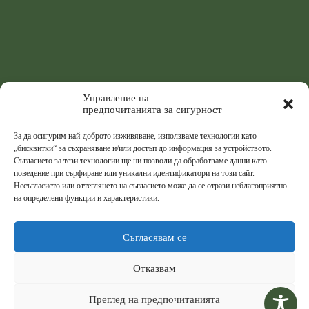
Управление на
предпочитанията за сигурност
За да осигурим най-доброто изживяване, използваме технологии като
„бисквитки“ за съхраняване и/или достъп до информация за устройството.
Съгласието за тези технологии ще ни позволи да обработваме данни като
поведение при сърфиране или уникални идентификатори на този сайт.
Несъгласието или оттеглянето на съгласието може да се отрази неблагоприятно
на определени функции и характеристики.
Съгласявам се
Отказвам
Преглед на предпочитанията
© 2026
Централна Медицинска Библиотека
,