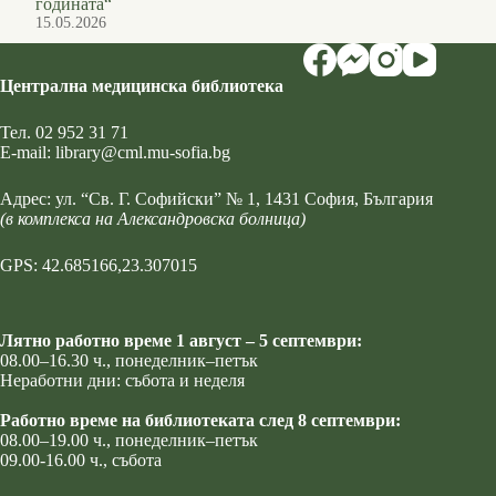
годината“
15.05.2026
Централна медицинска библиотека
Тел.
02 952 31 71
Е-mail:
library@cml.mu-sofia.bg
Адрес:
ул. “Св. Г. Софийски” № 1
, 1431 София, България
(в комплекса на Александровска болница)
GPS: 42.685166,23.307015
Лятно работно време 1 август – 5 септември:
08.00–16.30 ч., понеделник–петък
Неработни дни: събота и неделя
Работно време на библиотеката след 8 септември:
08.00–19.00 ч., понеделник–петък
09.00-16.00 ч., събота