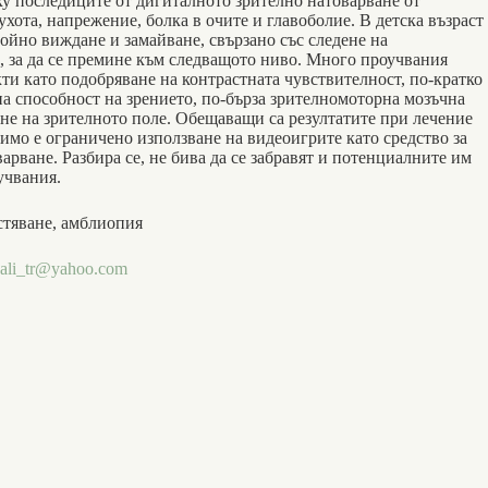
ху последиците от дигиталното зрително натоварване от
ухота, напрежение, болка в очите и главоболие. В детска възраст
войно виждане и замайване, свързано със следене на
, за да се премине към следващото ниво. Много проучвания
кти като подобряване на контрастната чувствителност, по-кратко
на способност на зрението, по-бърза зрителномоторна мозъчна
не на зрителното поле. Обещаващи са резултатите при лечение
димо е ограничено използване на видеоигрите като средство за
арване. Разбира се, не бива да се забравят и потенциалните им
учвания.
стяване, амблиопия
ali_tr@yahoo.com