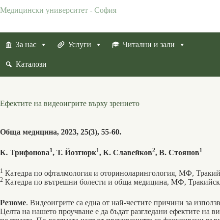
Skip
Медицински университет - София
to
content
За нас
Услуги
Читални и зали
Каталози
Ефектите на видеоигрите върху зрението
Обща медицина, 2023, 25(3), 55-60.
1
1
2
1
К. Трифонова
, Т. Йозтюрк
, К. Славейков
, В. Стоянов
1
Катедра по офталмология и оториноларингология, МФ, Тракийс
2
Катедра по вътрешни болести и обща медицина, МФ, Тракийски
Резюме
. Видеоигрите са една от най-честите причини за използ
Целта на нашето проучване е да бъдат разгледани ефектите на в