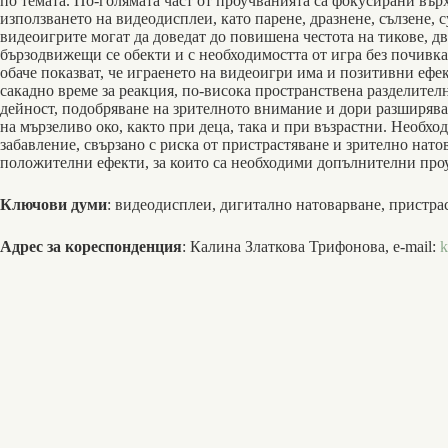
по темата. По-голямата част от проучванията са фокусирани вър
използването на видеодисплеи, като парене, дразнене, сълзене, с
видеоигрите могат да доведат до повишена честота на тикове, д
бързодвижещи се обекти и с необходимостта от игра без почивка
обаче показват, че играенето на видеоигри има и позитивни ефе
сакадно време за реакция, по-висока пространствена разделител
дейност, подобряване на зрителното внимание и дори разширява
на мързеливо око, както при деца, така и при възрастни. Необхо
забавление, свързано с риска от пристрастяване и зрително натов
положителни ефекти, за които са необходими допълнителни про
Ключови думи
: видеодисплеи, дигитално натоварване, пристра
Адрес за кореспонденция
: Калина Златкова Трифонова, e-mail:
k