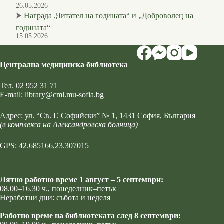
26.05.2026
⮞
Награда „Читател на годината“ и „Доброволец на
годината“
15.05.2026
Централна медицинска библиотека
Тел.
02 952 31 71
Е-mail:
library@cml.mu-sofia.bg
Адрес:
ул. “Св. Г. Софийски” № 1
, 1431 София, България
(в комплекса на Александровска болница)
GPS: 42.685166,23.307015
Лятно работно време 1 август – 5 септември:
08.00–16.30 ч., понеделник–петък
Неработни дни: събота и неделя
Работно време на библиотеката след 8 септември: