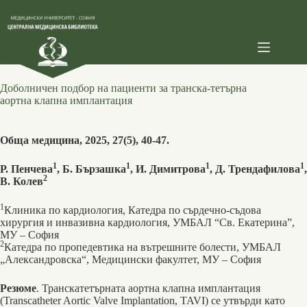
Skip
to
content
Доболничен подбор на пациенти за транска-тетърна
аортна клапна имплантация
Обща медицина, 2025, 27(5), 40-47.
1
1
1
1
Р. Пенчева
, Б. Бързашка
, И. Димитрова
, Д. Трендафилова
,
2
В. Колев
1
Клиника по кардиология, Катедра по сърдечно-съдова
хирургия и инвазивна кардиология, УМБАЛ “Св. Екатерина”,
МУ – София
2
Катедра по пропедевтика на вътрешните болести, УМБАЛ
„Александровска“, Медицински факултет, МУ – София
Резюме
. Транскатетърната аортна клапна имплантация
(Transcatheter Aortic Valve Implantation, TAVI) се ут­върди като