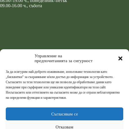
08.00–19.00 ч., понеделник–петък
09.00-16.00 ч., събота
Управление на
предпочитанията за сигурност
За да осигурим най-доброто изживяване, използваме технологии като
„бисквитки“ за съхраняване и/или достъп до информация за устройството.
Съгласието за тези технологии ще ни позволи да обработваме данни като
поведение при сърфиране или уникални идентификатори на този сайт.
Несъгласието или оттеглянето на съгласието може да се отрази неблагоприятно
на определени функции и характеристики.
Съгласявам се
Отказвам