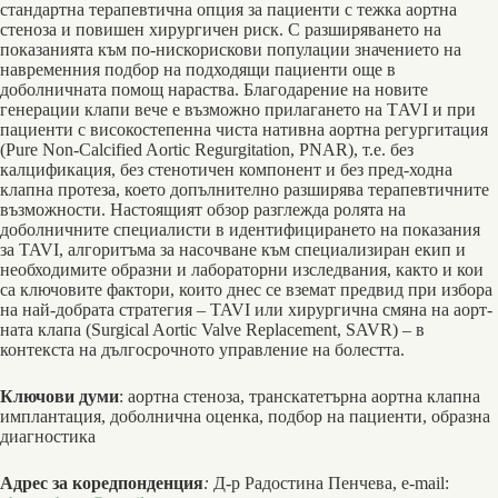
стандартна терапевтична опция за пациенти с тежка аортна
стеноза и повишен хирургичен риск. С разширяването на
показанията към по-нискорискови популации значението на
навременния подбор на подходящи пациенти още в
доболничната помощ нараства. Благодарение на новите
генерации клапи вече е възможно прилагането на ТAVI и при
пациенти с високостепенна чиста нативна аортна регургитация
(Pure Non-Calcified Aortic Regurgitation, PNAR), т.е. без
калцификация, без стенотичен компонент и без пред-ходна
клапна протеза, което допълнително разширява терапевтичните
възможности. Настоящият обзор раз­глежда ролята на
доболничните специалисти в идентифицирането на показания
за TAVI, алгоритъма за насоч­ване към специализиран екип и
необходимите образни и лабораторни изследвания, както и кои
са ключовите фак­тори, които днес се вземат предвид при избора
на най-добрата стратегия – TAVI или хирургична смяна на аорт­
ната клапа (Surgical Aortic Valve Replacement, SAVR) – в
контекста на дългосрочното управление на болестта.
Ключови думи
: аортна стеноза, транскатетърна аортна клапна
имплантация, доболнична оценка, подбор на пациенти, образна
диагностика
Адрес за коредпонденция
:
Д-р Радостина Пенчева, e-mail: