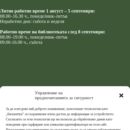
Лятно работно време 1 август – 5 септември:
08.00–16.30 ч., понеделник–петък
Неработни дни: събота и неделя
Работно време на библиотеката след 8 септември:
08.00–19.00 ч., понеделник–петък
09.00-16.00 ч., събота
Управление на
предпочитанията за сигурност
За да осигурим най-доброто изживяване, използваме технологии като
„бисквитки“ за съхраняване и/или достъп до информация за устройството.
Съгласието за тези технологии ще ни позволи да обработваме данни като
поведение при сърфиране или уникални идентификатори на този сайт.
Несъгласието или оттеглянето на съгласието може да се отрази неблагоприятно