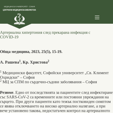
Skip
to
content
Артериална хипертония след прекарана инфекция с
COVID-19
Обща медицина, 2023, 25(5), 15-19.
1
2
А. Рашева
, Кр. Христова
1
Медицински факултет, Софийски университет „Св. Климент
Охридски“ ‒ София
2
МЦ за СПМ по сърдечно-съдови заболявания ‒ София
Резюме
. Едно от последствията за пациентите след инфектиране
със SARS-CоV-2 са временните или постоянни увреждания на
сърцето. При други пациенти като тежък постковиден симптом
се явява отключването на високо артериално налягане, а при
вече установено такова, недостатъчен контрол на артериалното