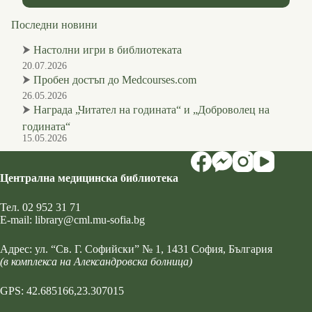
Последни новини
⮞
Настолни игри в библиотеката
20.07.2026
⮞
Пробен достъп до Medcourses.com
26.05.2026
⮞
Награда „Читател на годината“ и „Доброволец на
годината“
15.05.2026
Централна медицинска библиотека
Тел.
02 952 31 71
Е-mail:
library@cml.mu-sofia.bg
Адрес:
ул. “Св. Г. Софийски” № 1
, 1431 София, България
(в комплекса на Александровска болница)
GPS: 42.685166,23.307015