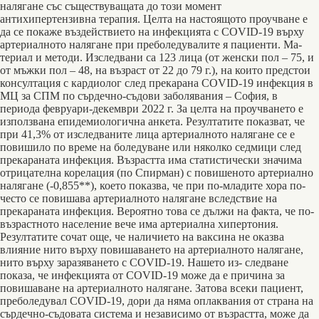
налягане със съществуващата до този момент
антихипертензивна терапия. Целта на настоящото проучване е
да се покаже въздействието на инфекцията с COVID-19 върху
артериалното налягане при преболедувалите я пациенти. Ма-
териал и методи. Изследвани са 123 лица (от женски пол ‒ 75, и
от мъжки пол ‒ 48, на възраст от 22 до 79 г.), на които предстои
консултация с кардиолог след прекарана COVID-19 инфекция в
МЦ за СПМ по сърдечно-съдови заболявания ‒ София, в
периода февруари-декември 2022 г. За целта на проучването е
използвана епидемиологична анкета. Резултатите показват, че
при 41,3% от изследваните лица артериалното налягане се е
повишило по време на боледуване или няколко седмици след
прекараната инфекция. Възрастта има статистически значима
отрицателна корелация (по Спирман) с повишеното артериално
налягане (-0,855**), което показва, че при по-младите хора по-
често се повишава артериалното налягане вследствие на
прекараната инфекция. Вероятно това се дължи на факта, че по-
възрастното население вече има артериална хипертония.
Резултатите сочат още, че наличието на ваксина не оказва
влияние нито върху повишаването на артериалното налягане,
нито върху заразяването с COVID-19. Нашето из- следване
показа, че инфекцията от COVID-19 може да е причина за
повишаване на артериалното налягане. Затова всеки пациент,
преболедувал COVID-19, дори да няма оплаквания от страна на
сърдечно-съдовата система и независимо от възрастта, може да