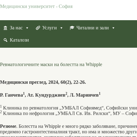
Skip
Медицински университет - София
to
content
За нас
Услуги
Читални и зали
Каталози
Ревматологичните маски на болестта на Whipple
Медицински преглед, 2024, 60(2), 22-26.
1
2
1
Р. Ганчева
, Ат. Кундурджиев
, Л. Маринчев
1
Клиника по ревматология „УМБАЛ Софиямед“, Софийски унив
2
Клиника по нефрология „УМБАЛ Св. Ив. Рилски“, МУ – Софи
Резюме
. Болестта на Whipple е много рядко заболяване, причине
предимно гастроинтестиналния тракт, но има и множество друг