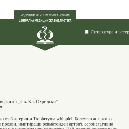
Литература и ресу
ерситет „Св. Кл. Охридски“
я
но от бактерията Tropheryma whipplei. Болестта ангажира
и прояви, имитиращи ревматоиден артрит, серонегативна