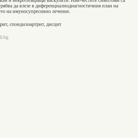
ъкан и некротизиращи васкулити. Най-честите симптоми са
а трябва да влезе в диференциалнодиагностичния план на
ето на имуносупресивно лечение.
трит, спондилоартрит, дисцит
l.bg