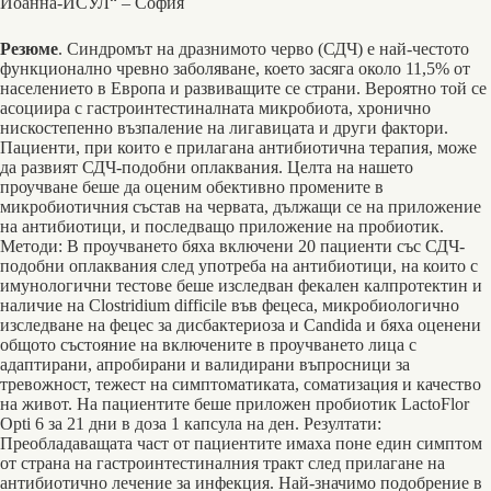
Йоанна-ИСУЛ“ – София
Резюме
. Синдромът на дразнимото черво (СДЧ) е най-честото
функционално чревно заболяванe, което засяга около 11,5% от
населението в Европа и развиващите се страни. Вероятно той се
асоциира с гастроинтестиналната микробиота, хронично
нискостепенно възпаление на лигавицата и други фактори.
Пациенти, при които е прилагана антибиотична терапия, може
да развият СДЧ-подобни оплаквания. Целта на нашето
проучване беше да оценим oбективно промените в
микробиотичния състав на червата, дължащи се на приложение
на антибиотици, и последващо приложение на пробиотик.
Методи: В проучването бяха включени 20 пациенти със СДЧ-
подобни оплаквания след употреба на антибиотици, на които с
имунологични тестове беше изследван фекален калпротектин и
наличие на Clostridium difficile във фецеса, микробиологично
изследване на фецес за дисбактериоза и Candida и бяха оценени
общото състояние на включените в проучването лица с
адаптирани, апробирани и валидирани въпросници за
тревожност, тежест на симптоматиката, соматизация и качество
на живот. На пациентите беше приложен пробиотик LactoFlor
Opti 6 за 21 дни в доза 1 капсула на ден. Резултати:
Преобладаващата част от пациентите имаха поне един симптом
от страна на гастроинтестиналния тракт след прилагане на
антибиотично лечение за инфекция. Най-значимо подобрение в