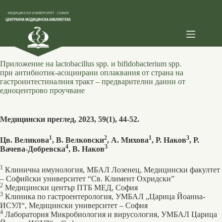
Skip
to
content
Приложение на lactobacillus spp. и bifidobacterium spp.
при антибиотик-асоциирани оплаквания от страна на
гастроинтестиналния тракт – предварителни данни от
едноцентрово проучване
Медицински преглед, 2023, 59(1), 44-52.
1
2
1
3
Цв. Великова
, В. Велковски
, А. Михова
, Р. Наков
, Р.
4
3
Вачева-Добревска
, В. Наков
1
Клинична имунология, МБАЛ Лозенец, Медицински факултет
– Софийски университет “Св. Климент Охридски”
2
Медицински център ПТБ МЕД, София
3
Клиника по гастроентерология, УМБАЛ „Царица Йоанна-
ИСУЛ“, Медицински университет – София
4
Лаборатория Микробиология и вирусология, УМБАЛ Царица