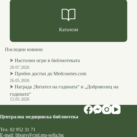
Каталози
Последни новини
⮞
Настолни игри в библиотеката
20.07.2026
⮞
Пробен достъп до Medcourses.com
26.05.2026
⮞
Награда „Читател на годината“ и „Доброволец на
годината“
15.05.2026
Централна медицинска библиотека
Тел.
02 952 31 71
Е-mail:
library@cml.mu-sofia.bg