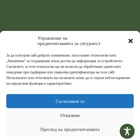
Управление на
предпочитанията за сигурност
За да осигурим най-доброто изживяване, използваме технологии като
„бисквитки“ за съхраняване и/или достъп до информация за устройството.
Съгласието за тези технологии ще ни позволи да обработваме данни като
поведение при сърфиране или уникални идентификатори на този сайт.
Несъгласието или оттеглянето на съгласието може да се отрази неблагоприятно
на определени функции и характеристики.
Съгласявам се
Отказвам
Преглед на предпочитанията
© 2026
Централна Медицинска Библиотека
,
Медицински Университет - София
.
High-performance