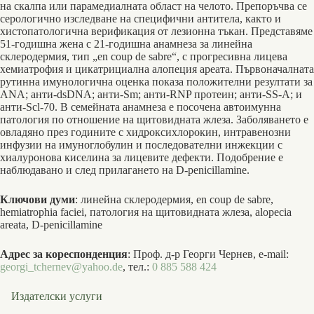
на скалпа или парамедиалната област на челото. Препоръчва се
серологично изследване на специфични антитела, както и
хистопатологична верификация от лезионна тъкан. Представяме
51-годишна жена с 21-годишна анамнеза за линейна
склеродермия, тип „en coup de sabre“, с прогресивна лицева
хемиатрофия и цикатрициална алопеция ареата. Първоначалната
рутинна имунологична оценка показа положителни резултати за
ANA; анти-dsDNA; анти-Sm; анти-RNP протеин; анти-SS-A; и
анти-Scl-70. В семейната анамнеза е посочена автоимунна
патология по отношение на щитовидната жлеза. Заболяването е
овладяно през годините с хидроксихлорокин, интравенозни
инфузии на имуноглобулин и последователни инжекции с
хиалуронова киселина за лицевите дефекти. Подобрение е
наблюдавано и след прилагането на D-penicillamine.
Ключови думи
: линейна склеродермия, en coup de sabre,
hemiatrophia faciei, патология на щитовидната жлеза, alopecia
areata, D-penicillamine
Адрес за кореспонденция
: Проф. д-р Георги Чернев, e-mail:
georgi_tchernev@yahoo.de
, тел.:
0 885 588 424
Издателски услуги