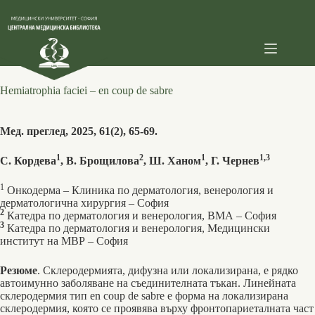
Skip
to
content
Hemiatrophia faciei – en coup de sabre
Мед. преглед, 2025, 61(2), 65-69.
1
2
1
1,3
С. Кордева
, В. Брощилова
, Ш. Ханом
, Г. Чернев
1
Онкодерма – Клиника по дерматология, венерология и
дерматологична хирургия – София
2
Катедра по дерматология и венерология, ВМА – София
3
Катедра по дерматология и венерология, Медицински
институт на МВР – София
Резюме
. Склеродермията, дифузна или локализирана, е рядко
автоимунно заболяване на съединителната тъкан. Линейната
склеродермия тип en coup de sabre е форма на локализирана
склеродермия, която се проявява върху фронтопариеталната част