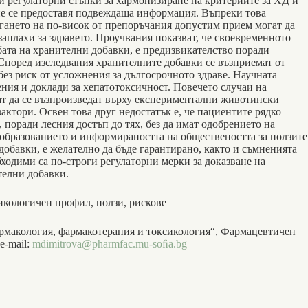
и регулаторни стъпки за хармонизиране на критериите за ХД и
и не се предоставя подвеждаща информация. Въпреки това
гането на по-висок от препоръчания допустим прием могат да
аплахи за здравето. Проучвания показват, че своевременното
бата на хранителни добавки, е предизвикателство поради
 Според изследвания хранителните добавки се възприемат oт
ез риск от усложнения за дългосрочното здраве. Научната
ния и доклади за хепатотоксичност. Повечето случаи на
ат да се възпроизведат върху експериментални животински
актори. Освен това друг недостатък е, че пациентите рядко
поради лесния достъп до тях, без да имат одобрението на
 образованието и информираността на обществеността за ползите
добавки, е желателно да бъде гарантирано, както и съмненията
ходими са по-строги регулаторни мерки за доказване на
телни добавки.
сикологичен профил, ползи, рискове
рмакология, фармакотерапия и токсикология“, Фармацевтичен
e-mail:
mdimitrova@pharmfac.mu-soﬁa.bg