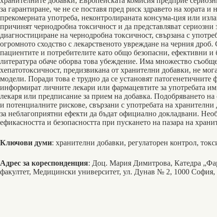
хранителните добавки, Европейската комисия предприе сериозн
за гарантиране, че не се поставя пред риск здравето на хората 
прекомерната употреба, неконтролираната консума-ция или изла
причинят чернодробна токсичност и да представляват сериозни з
диагностициране на чернодробна токсичност, свързана с употре
огромното сходство с лекарственото увреждане на черния дроб.
пациентите и потребителите като общо безопасни, ефективни и б
литература обаче оборва това убеждение. Има множество съобще
хепатотоксичност, предизвикана от хранителни добавки, не мог
модели. Поради това е трудно да се установят патогенетичните ф
информират личните лекари или фармацевтите за употребата им, 
лекаря или предписание за прием на добавка. Подобряването на
и потенциалните рискове, свързани с употребата на хранителни 
за неблагоприятни ефекти да бъдат официално докладвани. Необ
ефикасността и безопасността при пускането на пазара на храни
Ключови думи
: хранителни добавки, регулаторен контрол, ток
Адрес за кореспонденция
: Доц. Мария Димитрова, Катедра „Фа
факултет, Медицински университет, ул. Дунав № 2, 1000 София, 