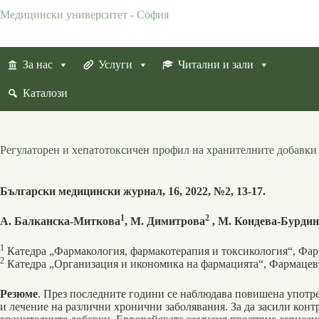
Skip
Медицински университет - София
to
content
За нас
Услуги
Читални и зали
Каталози
Регулаторен и хепатотоксичен профил на хранителните добавки
Български медицински журнал, 16, 2022, №2, 13-17.
1
2
А. Балканска-Миткова
, М. Димитрова
, М. Кондева-Бурдин
1
Катедра „Фармакология, фармакотерапия и токсикология“, Фа
2
Катедра „Организация и икономика на фармацията“, Фармацев
Резюме
. През последните години се наблюдава повишена употр
и лечение на различни хронични заболявания. За да засили контр