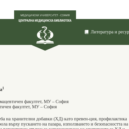
Литература и ресу
1
а
рмацевтичен факултет, МУ – София
тичен факултет, МУ – София
еба на хранителни добавки (ХД) като превен-ция, профилактика
ола върху пускането на пазара, използването и безопасността на