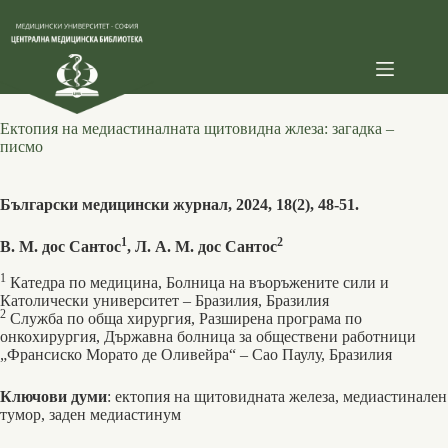
Skip
to
content
Ектопия на медиастиналната щитовидна жлеза: загадка –
писмо
Български медицински журнал, 2024, 18(2), 48-51.
1
2
В. М. дос Сантос
, Л. А. М. дос Сантос
1
Катедра по медицина, Болница на въоръжените сили и
Католически университет – Бразилия, Бразилия
2
Служба по обща хирургия, Разширена програма по
онкохирургия, Държавна болница за обществени работници
„Франсиско Морато де Оливейра“ – Сао Паулу, Бразилия
Ключови думи
: ектопия на щитовидната железа, медиастинален
тумор, заден медиастинум