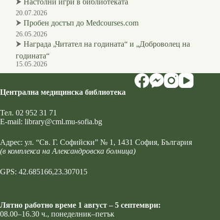
⮞
Настолни игри в библиотеката
20.07.2026
⮞
Пробен достъп до Medcourses.com
26.05.2026
⮞
Награда „Читател на годината“ и „Доброволец на
годината“
15.05.2026
Централна медицинска библиотека
Тел.
02 952 31 71
Е-mail:
library@cml.mu-sofia.bg
Адрес:
ул. “Св. Г. Софийски” № 1
, 1431 София, България
(в комплекса на Александровска болница)
GPS: 42.685166,23.307015
Лятно работно време 1 август – 5 септември:
08.00–16.30 ч., понеделник–петък