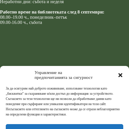
Неработни дни: събота и неделя
Работно време на библиотеката след 8 септември:
08.00–19.00 ч., понеделник–петък
09.00-16.00 ч., събота
Управление на
предпочитанията за сигурност
За да осигурим най-доброто изживяване, използваме технологии като
„бисквитки“ за съхраняване и/или достъп до информация за устройството.
Съгласието за тези технологии ще ни позволи да обработваме данни като
поведение при сърфиране или уникални идентификатори на този сайт.
Несъгласието или оттеглянето на съгласието може да се отрази неблагоприятно
на определени функции и характеристики.