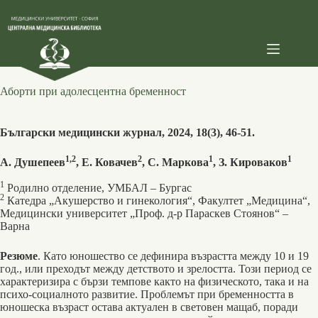
Skip
to
content
Аборти при адолесцентна бременност
Български медицински журнал, 2024, 18(3), 46-51.
1,2
2
1
1
А. Душепеев
, Е. Ковачев
, С. Маркова
, З. Кироваков
1
Родилно отделение, УМБАЛ – Бургас
2
Катедра „Акушерство и гинекология“, Факултет „Медицина“,
Медицински университет „Проф. д-р Параскев Стоянов“ –
Варна
Резюме
. Като юношество се дефинира възрастта между 10 и 19
год., или преходът между детството и зрелостта. Този период се
характеризира с бързи темпове както на физическото, така и на
психо-социалното развитие. Проблемът при бременността в
юношеска възраст остава актуален в световен мащаб, поради