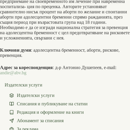
предприемане на своевременното им лечение при навременна
хоспитализа- ция по преценка. Авторите установяват
сравнително нисък процент на аборти по желание и спонтанни
аборти при адолесцентни бременни спрямо ражданията, през
същия период при възрастовата група над 18 години.
Необходимо е да се изгради национална стратегия за превенция
на адолесцентна бременност с цел предотвратяване на рисковете
и усложненията, свързани с нея.
Ключови думи
: адолесцентна бременност, аборти, рискове,
превенция.
Адрес за кореспонденция
: д-р Антонио Душепеев, e-mail:
andie@abv.bg
Издателски услуги
Издателски услуги
Списания и публикуване на статии
Редакция и оформление на книги
Абонамент за списания
За реклама