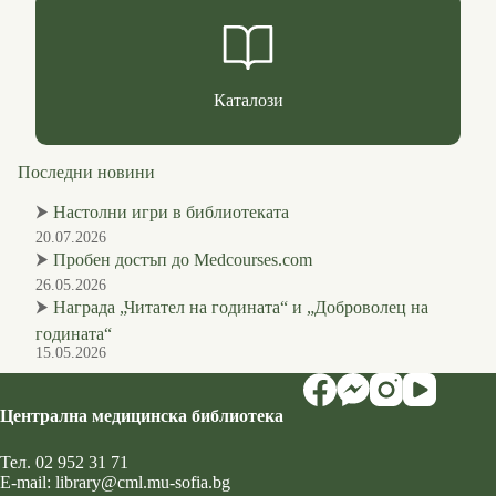
Каталози
Последни новини
⮞
Настолни игри в библиотеката
20.07.2026
⮞
Пробен достъп до Medcourses.com
26.05.2026
⮞
Награда „Читател на годината“ и „Доброволец на
годината“
15.05.2026
Централна медицинска библиотека
Тел.
02 952 31 71
Е-mail:
library@cml.mu-sofia.bg