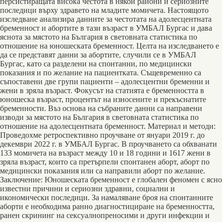
персистиращата висока честота в някои райони и сериозните
последици върху здравето на младите момичета. Настоящото
изследване анализира данните за честотата на адолесцентната
бременност и абортите в тази възраст в УМБАЛ Бургас и дава
яснота за мястото на България в световната статистика по
отношение на юношеската бременност. Целта на изследването е
да се представят данни за абортите, случили се в УМБАЛ
Бургас, като са разделени на спонтанни, по медицински
показания и по желание на пациентката. Същевременно са
съпоставени две групи пациенти – адолесцентни бременни и
жени в зряла възраст. Фокусът на статията е бременността в
юношеска възраст, процентът на износените и прекъснатите
бременности. Въз основа на събраните данни са направени
изводи за мястото на България в световната статистика по
отношение на адолесцентната бременност. Материал и методи:
Проведохме ретроспективно проучване от януари 2019 г. до
декември 2022 г. в УМБАЛ Бургас. В проучването са обхванати
133 момичета на възраст между 10 и 18 години и 1617 жени в
зряла възраст, които са претърпели спонтанен аборт, аборт по
медицински показания или са направили аборт по желание.
Заключение: Юношеската бременност е глобален феномен с ясно
известни причини и сериозни здравни, социални и
икономически последици. За намаляване броя на спонтанните
аборти е необходима ранно диагностициране на бременността,
ранен скрининг на сексуалнопреносими и други инфекции и